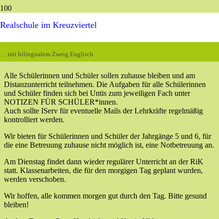
Realschule im Kreuzviertel
Wie man den Medien entnehmen kann, fällt am Montag, 12. Januar
2026, in NRW aufgrund der schlechten Wetterverhältnisse (Glatteis)
… mit bilingualem Zweig Englisch
der Präsenzunterricht in allen Schulen des Landes aus.
Alle Schülerinnen und Schüler sollen zuhause bleiben und am
Distanzunterricht teilnehmen. Die Aufgaben für alle
Schülerinnen
und Schüler finden sich bei Untis zum jeweiligen Fach unter
NOTIZEN FÜR SCHÜLER*innen.
Auch sollte IServ für eventuelle Mails der Lehrkräfte regelmäßig
kontrolliert werden.
Wir bieten für Schülerinnen und Schüler der Jahrgänge 5 und 6, für
die eine Betreuung zuhause nicht möglich ist, eine Notbetreuung an.
Am Dienstag findet dann wieder regulärer Unterricht an der RiK
statt. Klassenarbeiten, die für den morgigen Tag geplant wurden,
werden verschoben.
Wir hoffen, alle kommen morgen gut durch den Tag. Bitte gesund
bleiben!