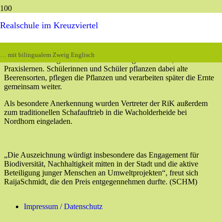
Große Freude an der
RiK
: Das nachhaltige Gartenprojekt zur
Realschule im Kreuzviertel
Förderung der Biodiversität wurde mit einem
300 Euro dotierten
Sonderpreis „Bildung“
von der Sasse Feinbrennerei
ausgezeichnet.
Die Initiative
von dem Lehrkräfte-Team Axel Krois und Raija
… mit bilingualem Zweig Englisch
Schmidt
überzeugte durch die Verbindung von Natur-, Umwelt- und
Praxislernen. Schülerinnen und Schüler pflanzen dabei alte
Beerensorten, pflegen die Pflanzen und verarbeiten später die Ernte
gemeinsam weiter.
Als besondere Anerkennung wurden Vertreter der RiK außerdem
zum traditionellen Schafauftrieb
in die Wacholderheide bei
Nordhorn
eingeladen.
„Die Auszeichnung würdigt insbesondere das Engagement für
Biodiversität, Nachhaltigkeit
mitten in der Stadt
und die aktive
Beteiligung junger Menschen an Umweltprojekten“,
freut sich
RaijaSchmidt, die den Preis entgegennehmen durfte. (SCHM)
Impressum / Datenschutz