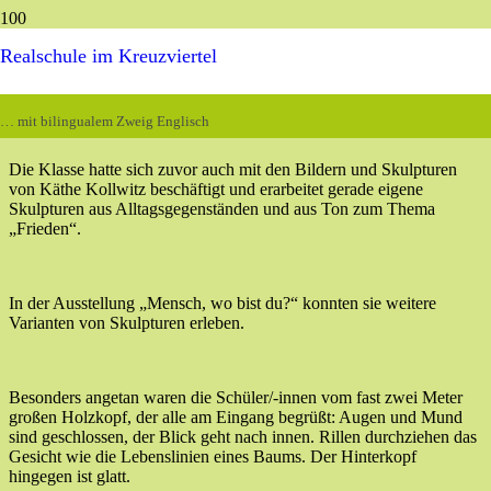
Realschule im Kreuzviertel
Die Klasse 5a
besuchte
mit ihrer Klassenlehrerin Christiane Schulte-
Renneberg
die
Skulpturenausstellung von Aron
Demetz
in der
… mit bilingualem Zweig Englisch
Überwasserkirche
.
Die Klasse hatte sich zuvor
auch
mit den Bildern und Skulpturen
von Käthe Kollwitz beschäftigt und erarbeite
t
gerade eigene
Skulpturen aus Alltagsgegenständen und aus Ton zum Thema
„Frieden“.
In der Ausstellung „Mensch, wo bist du?“ k
onnten sie
weitere
Variante
n
von Skulpturen erleben.
Besonders angetan waren die
Schüler/-innen
vom fast zwei Meter
großen Holzkopf, der alle am Eingang begrüßt:
Augen und Mund
sind
geschlossen
, der Blick geht nach innen
. Rillen durchziehen das
Gesicht wie die Lebenslinien eines Baums. Der Hinterkopf
hingegen ist glatt.