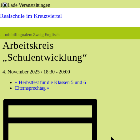
Realschule im Kreuzviertel
« Alle Veranstaltungen
Diese Veranstaltung hat bereits stattgefunden.
… mit bilingualem Zweig Englisch
Arbeitskreis
„Schulentwicklung“
4. November 2025 / 18:30
-
20:00
«
Herbstfest für die Klassen 5 und 6
Elternsprechtag
»