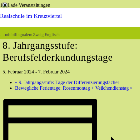
Realschule im Kreuzviertel
« Alle Veranstaltungen
Diese Veranstaltung hat bereits stattgefunden.
… mit bilingualem Zweig Englisch
8. Jahrgangsstufe:
Berufsfelderkundungstage
5. Februar 2024
-
7. Februar 2024
«
9. Jahrgangsstufe: Tage der Differenzierungsfächer
Bewegliche Ferientage: Rosenmontag + Veilchendienstag
»