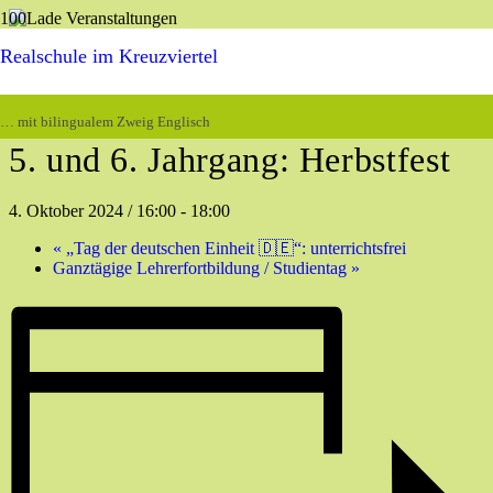
Realschule im Kreuzviertel
« Alle Veranstaltungen
Diese Veranstaltung hat bereits stattgefunden.
… mit bilingualem Zweig Englisch
5. und 6. Jahrgang: Herbstfest
4. Oktober 2024 / 16:00
-
18:00
«
„Tag der deutschen Einheit 🇩🇪“: unterrichtsfrei
Ganztägige Lehrerfortbildung / Studientag
»