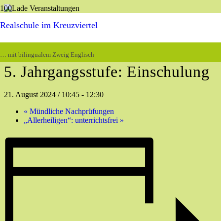
Realschule im Kreuzviertel
« Alle Veranstaltungen
Diese Veranstaltung hat bereits stattgefunden.
… mit bilingualem Zweig Englisch
5. Jahrgangsstufe: Einschulung
21. August 2024 / 10:45
-
12:30
«
Mündliche Nachprüfungen
„Allerheiligen“: unterrichtsfrei
»