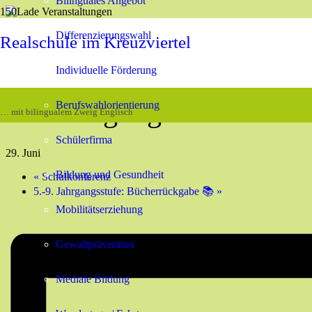
Bilinguales Angebot
« Alle Veranstaltungen
Differenzierungswahl
Realschule im Kreuzviertel
Diese Veranstaltung hat bereits stattgefunden.
Individuelle Förderung
10. Jahrgangsstufe: Büc
Berufswahlorientierung
… mit bilingualem Zweig Englisch
Schülerfirma
29. Juni
Bildung und Gesundheit
«
Schulkonferenz
5.-9. Jahrgangsstufe: Bücherrückgabe 📚
»
Mobilitätserziehung
Gewaltprävention
Mediale Bildung