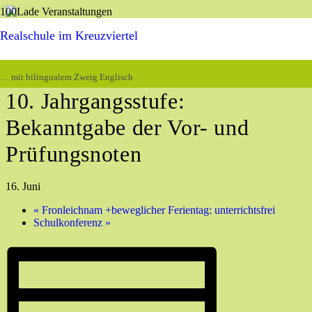
Realschule im Kreuzviertel
« Alle Veranstaltungen
Diese Veranstaltung hat bereits stattgefunden.
… mit bilingualem Zweig Englisch
10. Jahrgangsstufe:
Bekanntgabe der Vor- und
Prüfungsnoten
16. Juni
«
Fronleichnam +beweglicher Ferientag: unterrichtsfrei
Schulkonferenz
»